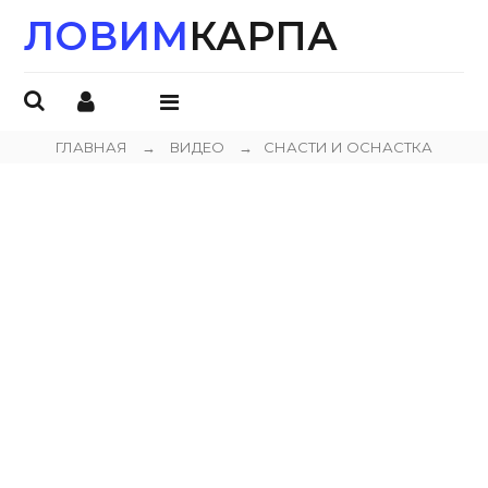
ЛОВИМ
КАРПА
ОТКРЫТЬ
МЕНЮ
ГЛАВНАЯ
→
ВИДЕО
→
СНАСТИ И ОСНАСТКА