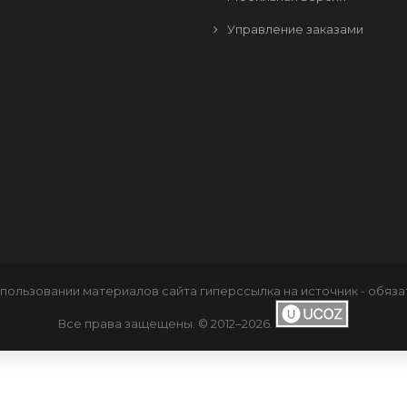
Управление заказами
пользовании материалов сайта
гиперссылка
на источник - обяза
Все права защещены. © 2012–2026
.