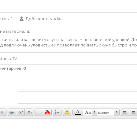
отры
: 1
Добавил
:
otvodka
ие материала
:
 живца или как ловить окуня на живца м поплавочной удочкой. Л
д ловли очень уловистый и позволяет поймать окуня быстро и пр
istanceTV
ментариев
:
0
Шрифт