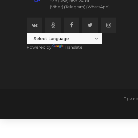
+38 (066) 868-24-81
(Viber)
(Telegram)
(WhatsApp)
Powered by
Translate
При ис