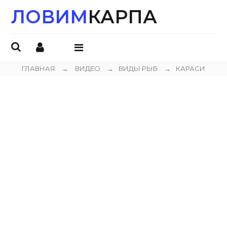
ЛОВИМ
КАРПА
ОТКРЫТЬ
МЕНЮ
ГЛАВНАЯ
→
ВИДЕО
→
ВИДЫ РЫБ
→
КАРАСИ