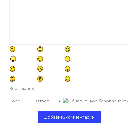
Все смайлы
Код *: