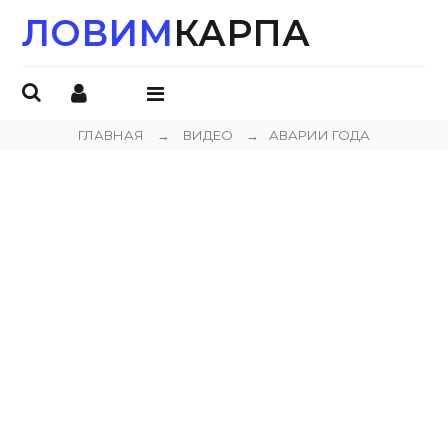
ЛОВИМ
КАРПА
ОТКРЫТЬ
МЕНЮ
ГЛАВНАЯ
→
ВИДЕО
→
АВАРИИ ГОДА