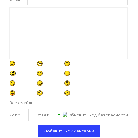
Все смайлы
Код *: