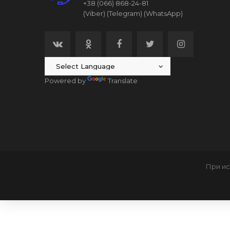
+38 (066) 868-24-81
(Viber)
(Telegram)
(WhatsApp)
Powered by
Translate
При ис