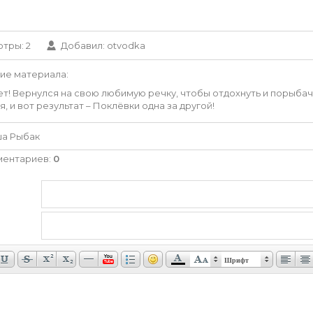
отры
: 2
Добавил
:
otvodka
ие материала
:
т! Вернулся на свою любимую речку, чтобы отдохнуть и порыбачи
я, и вот результат – Поклёвки одна за другой!
ша Рыбак
ментариев
:
0
Шрифт