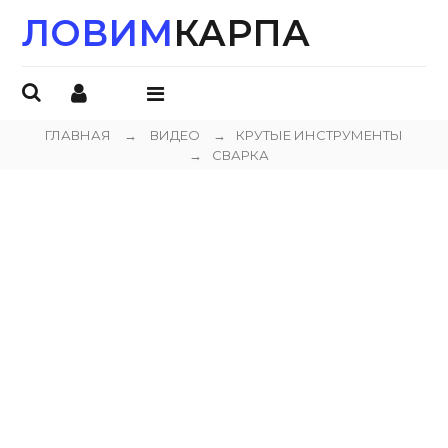
ЛОВИМ
КАРПА
ОТКРЫТЬ
МЕНЮ
ГЛАВНАЯ
→
ВИДЕО
→
КРУТЫЕ ИНСТРУМЕНТЫ
→
СВАРКА