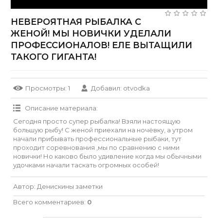
НЕВЕРОЯТНАЯ РЫБАЛКА С
ЖЕНОЙ! МЫ НОВИЧКИ УДЕЛАЛИ
ПРОФЕССИОНАЛОВ! ЕЛЕ ВЫТАЩИЛИ
ТАКОГО ГИГАНТА!
Просмотры
: 1
Добавил
:
otvodka
Описание материала
:
Сегодня просто супер рыбалка! Взяли настоящую
большую рыбу! С женой приехали на ночёвку, а утром
начали прибывать профессиональные рыбаки, тут
проходит соревнования ,мы по сравнению с ними
новички! Но каково было удивление когда мы обычными
удочками начали таскать огромных особей!
Автор
: Денискины заметки
Всего комментариев
:
0